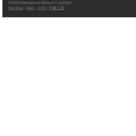
©2018 www.genius-tools.cn Copyright
Site Map
-
XML
-
TXT
-
天赋工具