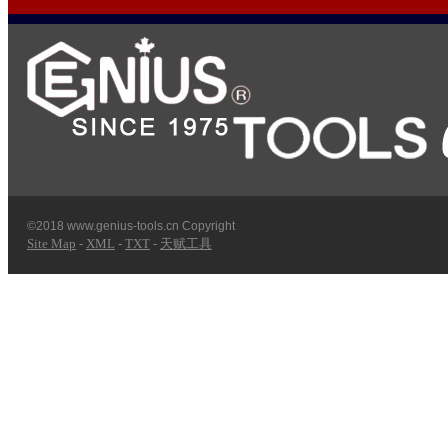
©2018 www.genius-tools.cn Copyright
Site Map
-
XML
-
TXT
-
天赋工具