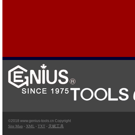
©2018 www.genius-tools.cn Copyright
Site Map
-
XML
-
TXT
-
天赋工具