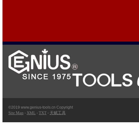
©2019 www.genius-tools.cn Copyright
Site Map
-
XML
-
TXT
-
天赋工具