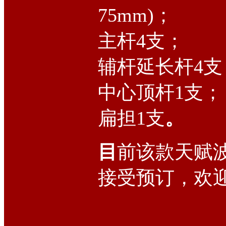
75mm)；
主杆4支；
辅杆延长杆4支
中心顶杆1支；
扁担1支
。
目
前该款天赋
接受预订，欢