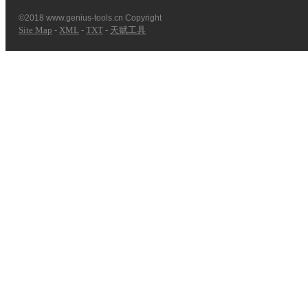
©2018 www.genius-tools.cn Copyright
Site Map
-
XML
-
TXT
-
天赋工具